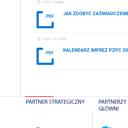
PDF / 3.94MB
JAK ZDOBYĆ ZAŚWIADCZENI
.PDF
PDF / 213.16KB
KALENDARZ IMPREZ PZPC 20
.PDF