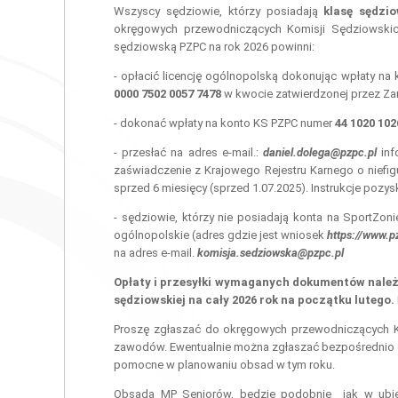
Wszyscy sędziowie, którzy posiadają
klasę sędzi
okręgowych przewodniczących Komisji Sędziowskic
sędziowską PZPC na rok 2026 powinni:
- opłacić licencję ogólnopolską dokonując wpłaty 
0000 7502 0057 7478
w kwocie zatwierdzonej przez Z
- dokonać wpłaty na konto KS PZPC numer
44 1020 102
- przesłać na adres e-mail.:
daniel.dolega@pzpc.pl
inf
zaświadczenie z Krajowego Rejestru Karnego o niefig
sprzed 6 miesięcy (sprzed 1.07.2025). Instrukcje poz
- sędziowie, którzy nie posiadają konta na SportZo
ogólnopolskie (adres gdzie jest wniosek
https://www.p
na adres e-mail.
komisja.sedziowska@pzpc.pl
Opłaty i przesyłki wymaganych dokumentów należy
sędziowskiej na cały 2026 rok na początku lutego.
Proszę zgłaszać do okręgowych przewodniczących K
zawodów. Ewentualnie można zgłaszać bezpośrednio 
pomocne w planowaniu obsad w tym roku.
Obsada MP Seniorów, będzie podobnie jak w ubie