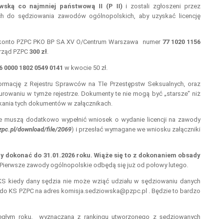
owską co najmniej państwową II (P II)
i zostali zgłoszeni przez
h do sędziowania zawodów ogólnopolskich, aby uzyskać licencję
na konto PZPC PKO BP SA XV O/Centrum Warszawa numer
77 1020 1156
MISTRZOSTWA POLSKI
arząd PZPC
300 zł
.
SENIORÓW, SOBÓTKA 2025 
DZIEŃ
6 0000 1802 0549 0141
w kwocie 50 zł.
ormację z Rejestru Sprawców na Tle Przestępstw Seksualnych, oraz
urowaniu w tymże rejestrze. Dokumenty te nie mogą być „starsze” niż
yskania tych dokumentów w załącznikach.
nie muszą dodatkowo wypełnić wniosek o wydanie licencji na zawody
zpc.pl/download/file/2069
) i przesłać wymagane we wniosku załączniki
 dokonać do 31.01.2026 roku. Wiąże się to z dokonaniem obsady
Pierwsze zawody ogólnopolskie odbędą się już od połowy lutego.
ZGRUPOWANIE KADRY
NARODOWEJ KOBIET
S kiedy dany sędzia nie może wziąć udziału w sędziowaniu danych
do KS PZPC na adres komisja.sedziowska@pzpc.pl . Będzie to bardzo
głym roku, wyznaczana z rankingu utworzonego z sędziowanych