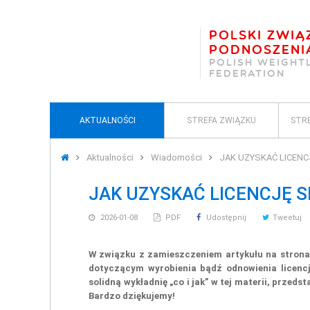
POLSKI ZWIĄ
PODNOSZENI
POLISH WEIGHT
FEDERATION
AKTUALNOŚCI
STREFA ZWIĄZKU
STR
Aktualności
Wiadomości
JAK UZYSKAĆ LICEN
JAK UZYSKAĆ LICENCJĘ 
2026-01-08
PDF
Udostępnij
Tweetuj
W związku z zamieszczeniem artykułu na strona
dotyczącym wyrobienia bądź odnowienia licencji
solidną wykładnię „co i jak” w tej materii, przed
Bardzo dziękujemy!