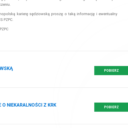
zeniu.
nopolską karierę sędziowską proszę o taką informację i ewentualny
KS PZPC.
 PZPC
OWSKĄ
POBIERZ
 O NIEKARALNOŚCI Z KRK
POBIERZ