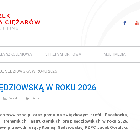
ZEK
A CIĘŻARÓW
LIFTING
EFA SZKOLENIOWA
STREFA SPORTOWA
MULTIMEDIA
CJĘ SĘDZIOWSKĄ W ROKU 2026
SĘDZIOWSKĄ W ROKU 2026
Wyślij
Drukuj
ch www.pzpc.pl oraz postu na związkowym profilu Facebooka,
 trenerskich, instruktorskich oraz sędziowskich w roku 2026,
stawił przewodniczący Komisji Sędziowskiej PZPC Jacek Góralski.