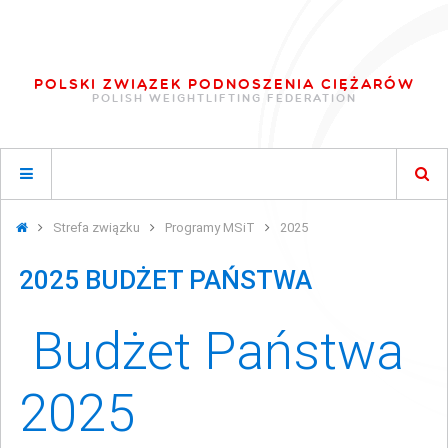
POLSKI ZWIĄZEK PODNOSZENIA CIĘŻARÓW
POLISH WEIGHTLIFTING FEDERATION
Strefa związku
Programy MSiT
2025
2025 BUDŻET PAŃSTWA
Budżet Państwa
Budżet Państwa
2025